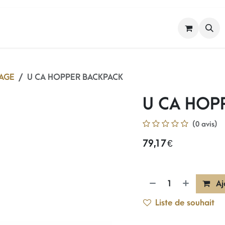
FEMME
HOMME
NOS MARQUES
YAGE
U CA HOPPER BACKPACK
U CA HOP
(0 avis)
79,17
€
Aj
Liste de souhait