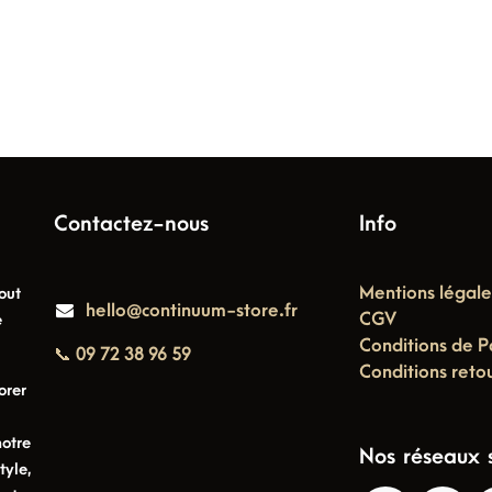
Contactez-nous
Info
Mentions légale
out
hello@continuum-store.fr
CGV
e
Conditions de P
📞 09 72 38 96 59
Conditions reto
orer
notre
Nos réseaux 
tyle,